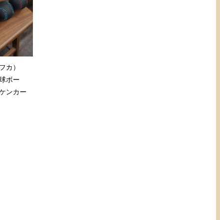
（ザフカ）
球ボー
ケンカー