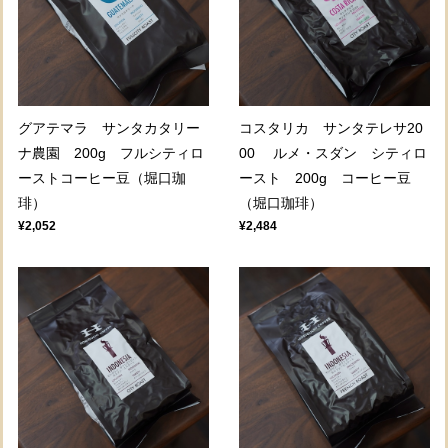
グアテマラ サンタカタリー
コスタリカ サンタテレサ20
ナ農園 200g フルシティロ
00 ルメ・スダン シティロ
ーストコーヒー豆（堀口珈
ースト 200g コーヒー豆
琲）
（堀口珈琲）
¥2,052
¥2,484