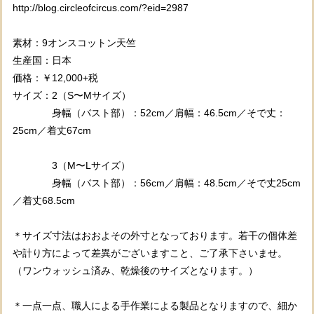
http://blog.circleofcircus.com/?eid=2987
素材：9オンスコットン天竺
生産国：日本
価格：￥12,000+税
サイズ：2（S〜Mサイズ）
身幅（バスト部）：52cm／肩幅：46.5cm／そで丈：
25cm／着丈67cm
3（M〜Lサイズ）
身幅（バスト部）：56cm／肩幅：48.5cm／そで丈25cm
／着丈68.5cm
＊サイズ寸法はおおよその外寸となっております。若干の個体差
や計り方によって差異がございますこと、ご了承下さいませ。
（ワンウォッシュ済み、乾燥後のサイズとなります。）
＊一点一点、職人による手作業による製品となりますので、細か