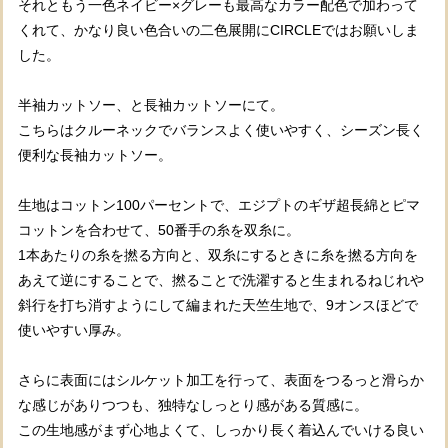
それともう一色ネイビー×グレーも最高なカラー配色で加わって
くれて、かなり良い色合いの二色展開にCIRCLEではお願いしま
した。
半袖カットソー、と長袖カットソーにて。
こちらはクルーネックでバランスよく使いやすく、シーズン長く
便利な長袖カットソー。
生地はコットン100パーセントで、エジプトのギザ超長綿とピマ
コットンを合わせて、50番手の糸を双糸に。
1本あたりの糸を撚る方向と、双糸にするときに糸を撚る方向を
あえて逆にすることで、撚ることで洗濯すると生まれるねじれや
斜行を打ち消すようにして編まれた天竺生地で、9オンスほどで
使いやすい厚み。
さらに表面にはシルケット加工を行って、表面をつるっと滑らか
な感じがありつつも、独特なしっとり感がある質感に。
この生地感がまず心地よくて、しっかり長く着込んでいける良い