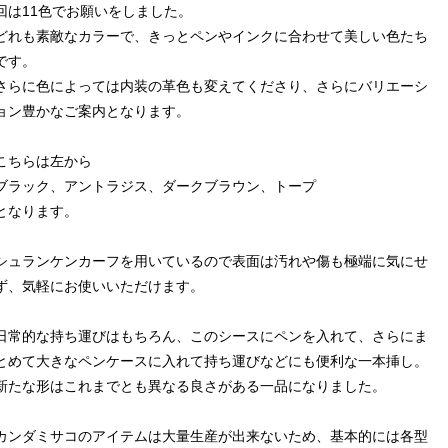
回は11色でお願いをしました。
どれも素敵なカラーで、きっとペンやインクに合わせて美しい色たち
です。
さらに色によっては内装の革色も変えてくださり、さらにバリエーシ
ョン豊かなご案内となります。
こちらは左から
ブラック、アントラジス、ダークブラウン、トープ
となります。
シュランケンカーフを用いているので表面は汚れや傷も極端に気にせ
ず、気軽にお使いいただけます。
日常的な持ち運びはもちろん、このシースにペンを入れて、さらにま
とめて大きなペンケースに入れて持ち運びなどにも便利な一本挿し。
新たな形はこれまでとも異なる良さがある一品になりました。
カンダミサコのアイテムは大量生産が出来ないため、基本的には各型