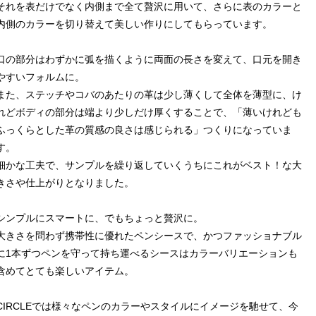
それを表だけでなく内側まで全て贅沢に用いて、さらに表のカラーと
内側のカラーを切り替えて美しい作りにしてもらっています。
口の部分はわずかに弧を描くように両面の長さを変えて、口元を開き
やすいフォルムに。
また、ステッチやコバのあたりの革は少し薄くして全体を薄型に、け
れどボディの部分は端より少しだけ厚くすることで、「薄いけれども
ふっくらとした革の質感の良さは感じられる」つくりになっていま
す。
細かな工夫で、サンプルを繰り返していくうちにこれがベスト！な大
きさや仕上がりとなりました。
シンプルにスマートに、でもちょっと贅沢に。
大きさを問わず携帯性に優れたペンシースで、かつファッショナブル
に1本ずつペンを守って持ち運べるシースはカラーバリエーションも
含めてとても楽しいアイテム。
CIRCLEでは様々なペンのカラーやスタイルにイメージを馳せて、今