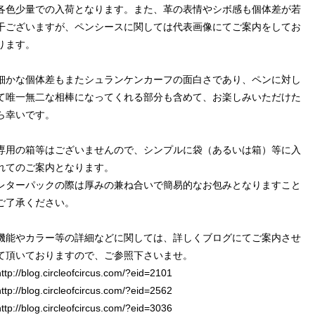
各色少量での入荷となります。また、革の表情やシボ感も個体差が若
干ございますが、ペンシースに関しては代表画像にてご案内をしてお
ります。
細かな個体差もまたシュランケンカーフの面白さであり、ペンに対し
て唯一無二な相棒になってくれる部分も含めて、お楽しみいただけた
ら幸いです。
専用の箱等はございませんので、シンプルに袋（あるいは箱）等に入
れてのご案内となります。
レターパックの際は厚みの兼ね合いで簡易的なお包みとなりますこと
ご了承ください。
機能やカラー等の詳細などに関しては、詳しくブログにてご案内させ
て頂いておりますので、ご参照下さいませ。
http://blog.circleofcircus.com/?eid=2101
http://blog.circleofcircus.com/?eid=2562
http://blog.circleofcircus.com/?eid=3036