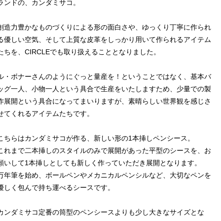
ランドの、カンダミサコ。
創造力豊かなものづくりによる形の面白さや、ゆっくり丁寧に作られ
る優しい空気、そして上質な皮革をしっかり用いて作られるアイテム
たちを、CIRCLEでも取り扱えることとなりました。
ル・ボナーさんのようにぐっと量産を！ということではなく、基本バ
ッグ一人、小物一人という具合で生産をいたしますため、少量での製
作展開という具合になってまいりますが、素晴らしい世界観を感じさ
せてくれるアイテムたちです。
こちらはカンダミサコが作る、新しい形の1本挿しペンシース。
これまで二本挿しのスタイルのみで展開があった平型のシースを、お
願いして1本挿しとしても新しく作っていただき展開となります。
万年筆を始め、ボールペンやメカニカルペンシルなど、大切なペンを
優しく包んで持ち運べるシースです。
カンダミサコ定番の筒型のペンシースよりも少し大きなサイズとな