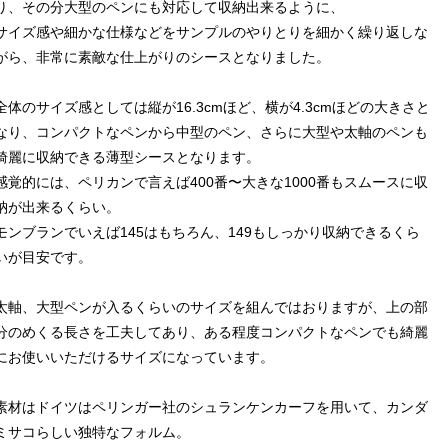
り、その分大型のペンにも対応して収納出来るように、
サイズ感や細かな仕様などをサンプルのやりとりを細かく繰り返しな
がら、非常に素敵な仕上がりのシースとなりました。
全体のサイズ感としては縦が16.3cmほど、横が4.3cmほどの大きさと
なり、コンパクトなペンから中型のペン、さらに大型や太軸のペンも
綺麗に収納できる薄型シースとなります。
感覚的には、ペリカンで言えば400番〜大きな1000番もスムースに収
納が出来るくらい。
モンブランでいえば145はもちろん、149もしっかり収納できるくら
いが目安です。
太軸、大型ペンが入るくらいのサイズを組んではおりますが、上の部
分のめくる長さを工夫してあり、ある程度コンパクトなペンでも綺麗
にお使いいただけるサイズになっています。
素材はドイツはペリンガー社のシュランケンカーフを用いて、カンダ
ミサコらしい独特なフォルム。