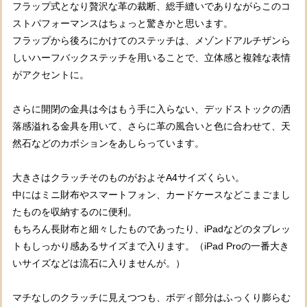
フラップ式となり贅沢な革の裁断、総手縫いでありながらこのコ
ストパフォーマンスはちょっと驚きかと思います。
フラップから後ろにかけてのステッチは、メゾンドアルチザンら
しいハーフバックステッチを用いることで、立体感と複雑な表情
がアクセントに。
さらに開閉の金具は今はもう手に入らない、デッドストックの洒
落感溢れる金具を用いて、さらに革の風合いと色に合わせて、天
然石などのカボションをあしらっています。
大きさはクラッチそのものがおよそA4サイズくらい。
中にはミニ財布やスマートフォン、カードケースなどこまごまし
たものを収納するのに便利。
もちろん長財布と細々したものであったり、iPadなどのタブレッ
トもしっかり感あるサイズまで入ります。（iPad Proの一番大き
いサイズなどは流石に入りませんが。）
マチなしのクラッチに見えつつも、ボディ部分はふっくり膨らむ