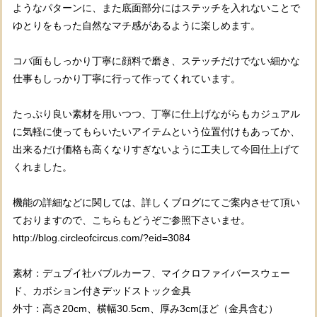
ようなパターンに、また底面部分にはステッチを入れないことで
ゆとりをもった自然なマチ感があるように楽しめます。
コバ面もしっかり丁寧に顔料で磨き、ステッチだけでない細かな
仕事もしっかり丁寧に行って作ってくれています。
たっぷり良い素材を用いつつ、丁寧に仕上げながらもカジュアル
に気軽に使ってもらいたいアイテムという位置付けもあってか、
出来るだけ価格も高くなりすぎないように工夫して今回仕上げて
くれました。
機能の詳細などに関しては、詳しくブログにてご案内させて頂い
ておりますので、こちらもどうぞご参照下さいませ。
http://blog.circleofcircus.com/?eid=3084
素材：デュプイ社バブルカーフ、マイクロファイバースウェー
ド、カボション付きデッドストック金具
外寸：高さ20cm、横幅30.5cm、厚み3cmほど（金具含む）