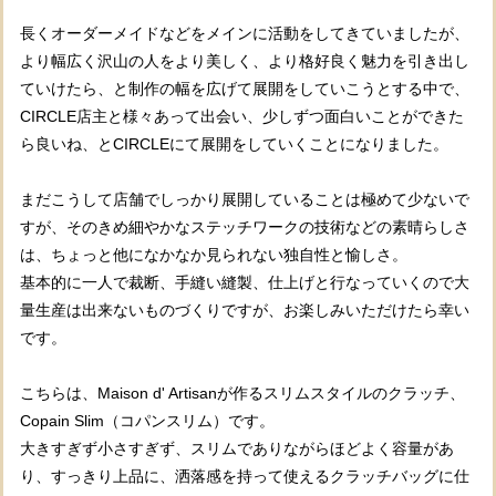
長くオーダーメイドなどをメインに活動をしてきていましたが、
より幅広く沢山の人をより美しく、より格好良く魅力を引き出し
ていけたら、と制作の幅を広げて展開をしていこうとする中で、
CIRCLE店主と様々あって出会い、少しずつ面白いことができた
ら良いね、とCIRCLEにて展開をしていくことになりました。
まだこうして店舗でしっかり展開していることは極めて少ないで
すが、そのきめ細やかなステッチワークの技術などの素晴らしさ
は、ちょっと他になかなか見られない独自性と愉しさ。
基本的に一人で裁断、手縫い縫製、仕上げと行なっていくので大
量生産は出来ないものづくりですが、お楽しみいただけたら幸い
です。
こちらは、Maison d' Artisanが作るスリムスタイルのクラッチ、
Copain Slim（コパンスリム）です。
大きすぎず小さすぎず、スリムでありながらほどよく容量があ
り、すっきり上品に、洒落感を持って使えるクラッチバッグに仕