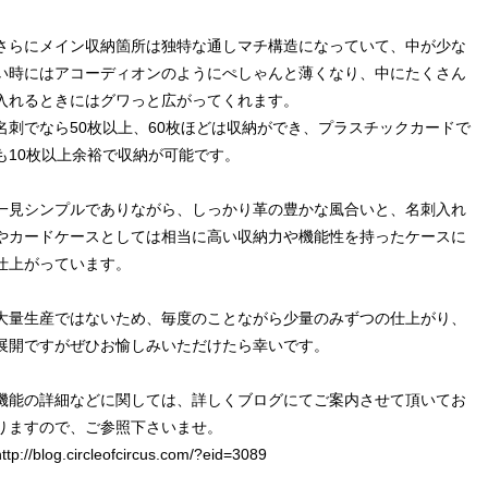
さらにメイン収納箇所は独特な通しマチ構造になっていて、中が少な
い時にはアコーディオンのようにぺしゃんと薄くなり、中にたくさん
入れるときにはグワっと広がってくれます。
名刺でなら50枚以上、60枚ほどは収納ができ、プラスチックカードで
も10枚以上余裕で収納が可能です。
一見シンプルでありながら、しっかり革の豊かな風合いと、名刺入れ
やカードケースとしては相当に高い収納力や機能性を持ったケースに
仕上がっています。
大量生産ではないため、毎度のことながら少量のみずつの仕上がり、
展開ですがぜひお愉しみいただけたら幸いです。
機能の詳細などに関しては、詳しくブログにてご案内させて頂いてお
りますので、ご参照下さいませ。
http://blog.circleofcircus.com/?eid=3089