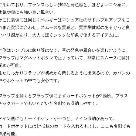
に用いており、フランスらしい独特な発色感と、ほどよいコシ感に、
水気や傷にも強い良い風合い。
そこに裏側には同じくベルギーはマシュア社のサドルプルアップをこ
れまた贅沢に合わせ、スムースな質感と、質実剛健感のあるぐっと良
いハリ感があり、大人っぽくシックな印象で使えるアイテムに。
外側はシンプルに飾り等はなく、革の発色や風合いを楽しむように。
フラップはマグネットボタンで止まっていて、非常にスムースに開け
閉めが可能。
またしっかりフラップが初めから閉じるように出来るので、カバンの
中やポケットの中でも安心です。
フラップを開くとフラップ側にまずカードポケットが2箇所。プラス
チックカードでもいただいた名刺でも収納しやすく。
メイン側にもカードポケットが一つと、メイン収納があって。
カードポケットには1〜2枚のカードを入れるもよし、ここも名刺でも
収納可能。