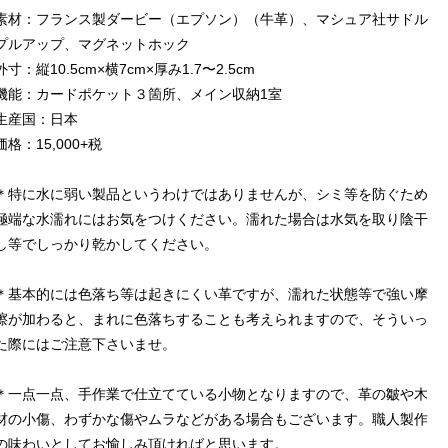
素材：フランス製ダービー（エプソン）（牛革）、マシュア社サドル
プルアップ、マグネットホック
外寸：縦10.5cm×横7cm×厚み1.7〜2.5cm
機能：カードポケット３箇所、メイン収納1室
生産国：日本
価格：15,000+税
＊特に水に弱い製品というわけではありませんが、シミ等を防ぐため
極端な水濡れにはお気をつけください。濡れた場合は水気を取り陰干
し等でしっかり乾かしてください。
＊基本的には色落ち等は起きにくい革ですが、濡れた状態等で強い摩
擦が加わると、まれに色落ちすることも考えられますので、そういっ
た際にはご注意下さいませ。
＊一点一点、手作業で仕立てている小物となりますので、革の皺や木
材の小傷、わずかな傷やムラなどがある場合もございます。職人製作
の味わいとしてお愉しみ頂ければと思います。