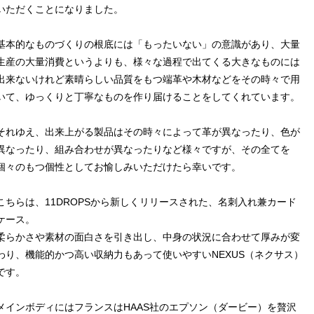
いただくことになりました。
基本的なものづくりの根底には「もったいない」の意識があり、大量
生産の大量消費というよりも、様々な過程で出てくる大きなものには
出来ないけれど素晴らしい品質をもつ端革や木材などをその時々で用
いて、ゆっくりと丁寧なものを作り届けることをしてくれています。
それゆえ、出来上がる製品はその時々によって革が異なったり、色が
異なったり、組み合わせが異なったりなど様々ですが、その全てを
個々のもつ個性としてお愉しみいただけたら幸いです。
こちらは、11DROPSから新しくリリースされた、名刺入れ兼カード
ケース。
柔らかさや素材の面白さを引き出し、中身の状況に合わせて厚みが変
わり、機能的かつ高い収納力もあって使いやすいNEXUS（ネクサス）
です。
メインボディにはフランスはHAAS社のエプソン（ダービー）を贅沢