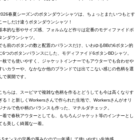
2026春夏シーズンのボタンダウンシャツは、ちょっとまたいつもとす
こーしだけ違うボタンダウンシャツ！
基本的な形やサイズ感、フォルムなど作りは定番のモディファイドボ
タンダウンシャツ。
でも前のボタンの数と配置のバランスだけ、いわゆるBBの6ボタン的
に6つのボタンバランスにした、モディファイド6ボタンBDシャツ。
一枚でも使いやすく、ジャケットインナーでもアウターでも合わせや
すいカラーや、なかなか他のブランドでは出てこない感じの色柄を選
んで展開です。
こちらは、スーピマで複雑な色柄を作るとどうしても今は高くなりす
ぎる！と新しくWorkersさんで作られた生地で、Workersさんがオリ
ジナルで色や柄のバランスも作った、マチルダチェック。
一着で春秋アウターとしても、もちろんジャケット等のインナーとし
ても美しく綺麗な一着。
5.5オンスの定番の厚みなので一年通して使いやすい生地感。