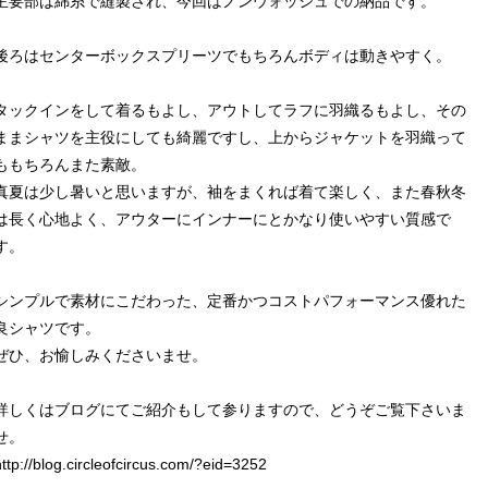
主要部は綿糸で縫製され、今回はノンウォッシュでの納品です。
後ろはセンターボックスプリーツでもちろんボディは動きやすく。
タックインをして着るもよし、アウトしてラフに羽織るもよし、その
ままシャツを主役にしても綺麗ですし、上からジャケットを羽織って
ももちろんまた素敵。
真夏は少し暑いと思いますが、袖をまくれば着て楽しく、また春秋冬
は長く心地よく、アウターにインナーにとかなり使いやすい質感で
す。
シンプルで素材にこだわった、定番かつコストパフォーマンス優れた
良シャツです。
ぜひ、お愉しみくださいませ。
詳しくはブログにてご紹介もして参りますので、どうぞご覧下さいま
せ。
http://blog.circleofcircus.com/?eid=3252