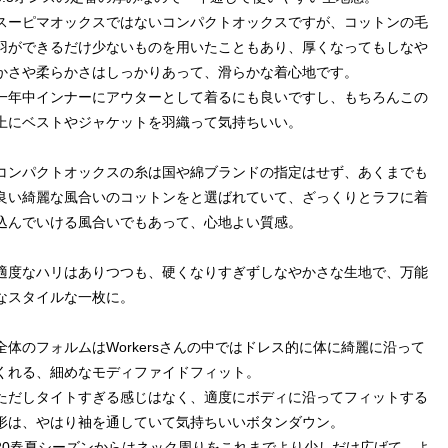
スーピマオックスではないコンパクトオックスですが、コットンの毛
羽ができるだけ少ないものを用いたこともあり、厚くなってもしなや
かさや柔らかさはしっかりあって、滑らかな着心地です。
一年中インナーにアウターとして着るにも良いですし、もちろんこの
上にベストやジャケットを羽織って気持ちいい。
コンパクトオックスの糸は国や綿ブランドの指定はせず、あくまでも
良い綺麗な風合いのコットンをと選ばれていて、ざっくりとラフに着
込んでいける風合いでもあって、心地よい質感。
適度なハリはありつつも、硬くなりすぎずしなやかさな生地で、万能
なスタイルな一枚に。
全体のフォルムはWorkersさんの中ではドレス的に体に綺麗に沿って
くれる、細めなモディファイドフィット。
ただしタイトすぎる感じはなく、適度にボディに沿ってフィットする
形は、やはり袖を通していて気持ちいいボタンダウン。
20春夏シーズンからはネック周りをこれまでより少しだけ広げて、よ