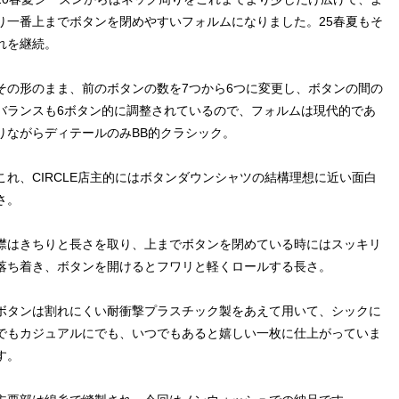
り一番上までボタンを閉めやすいフォルムになりました。25春夏もそ
れを継続。
その形のまま、前のボタンの数を7つから6つに変更し、ボタンの間の
バランスも6ボタン的に調整されているので、フォルムは現代的であ
りながらディテールのみBB的クラシック。
これ、CIRCLE店主的にはボタンダウンシャツの結構理想に近い面白
さ。
襟はきちりと長さを取り、上までボタンを閉めている時にはスッキリ
落ち着き、ボタンを開けるとフワリと軽くロールする長さ。
ボタンは割れにくい耐衝撃プラスチック製をあえて用いて、シックに
でもカジュアルにでも、いつでもあると嬉しい一枚に仕上がっていま
す。