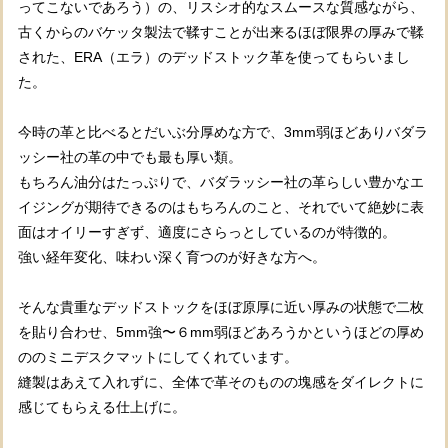
ってこないであろう）の、リスシオ的なスムースな質感ながら、
古くからのバケッタ製法で鞣すことが出来るほぼ限界の厚みで鞣
された、ERA（エラ）のデッドストック革を使ってもらいまし
た。
今時の革と比べるとだいぶ分厚めな方で、3mm弱ほどありバダラ
ッシー社の革の中でも最も厚い類。
もちろん油分はたっぷりで、バダラッシー社の革らしい豊かなエ
イジングが期待できるのはもちろんのこと、それでいて絶妙に表
面はオイリーすぎず、適度にさらっとしているのが特徴的。
強い経年変化、味わい深く育つのが好きな方へ。
そんな貴重なデッドストックをほぼ原厚に近い厚みの状態で二枚
を貼り合わせ、5mm強〜６mm弱ほどあろうかというほどの厚め
ののミニデスクマットにしてくれています。
縫製はあえて入れずに、全体で革そのものの塊感をダイレクトに
感じてもらえる仕上げに。