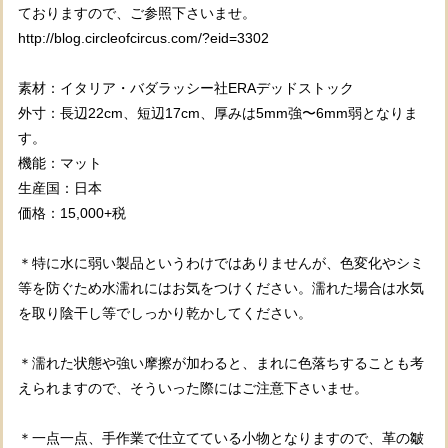
ておりますので、ご参照下さいませ。
http://blog.circleofcircus.com/?eid=3302
素材：イタリア・バダラッシー社ERAデッドストック
外寸：長辺22cm、短辺17cm、厚みは5mm強〜6mm弱となりま
す。
機能：マット
生産国：日本
価格：15,000+税
＊特に水に弱い製品というわけではありませんが、色変化やシミ
等を防ぐため水濡れにはお気をつけください。濡れた場合は水気
を取り陰干し等でしっかり乾かしてください。
＊濡れた状態や強い摩擦が加わると、まれに色落ちすることも考
えられますので、そういった際にはご注意下さいませ。
＊一点一点、手作業で仕立てている小物となりますので、革の皺