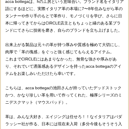
acca bottegaは、hの工房という意味合い。ブランド名をイタリア
語にするほどに、実際イタリア革の本場に7〜8年住みながら革の
タンナーや作り手のもとで革作り、モノづくりを学び、さらに日
本に帰ってきてからはCIRCLE店主ともちょっと縁のある某ブラ
ンドにてさらに技術を磨き、自らのブランドを立ち上げました。
出来上がる製品は元々の革が持つ厚みや質感を極めて大切にし、
肉厚で「革の塊感」をぐっと強く感じてもらえるアイテム。
これまでCIRCLEにはあまりなかった、無骨な強さや厚みがあ
り、それでいて洒落感あるデザインを持ったacca bottegaのアイ
テムをお楽しみいただけたら幸いです。
こちらは、acca bottegaの池田さんが持っていたデッドストック
かつ、かなり珍しい革を用いて作ってくれた、極厚シリーズのミ
ニデスクマット（マウスパッド）。
革は、みんな大好き、エイジングは任せろ！！なイタリアはバダ
ラッシー社が作る、日本には現在未入荷（多分今後もそうそう入