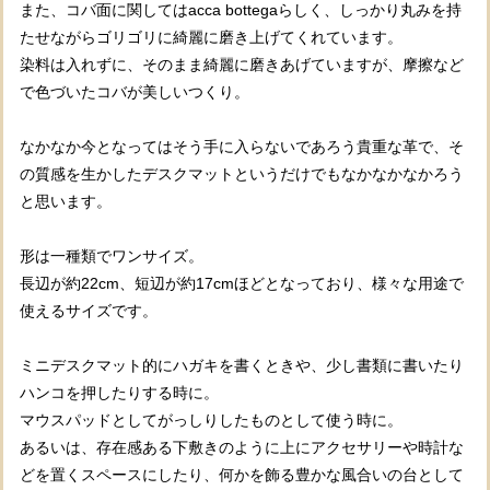
また、コバ面に関してはacca bottegaらしく、しっかり丸みを持
たせながらゴリゴリに綺麗に磨き上げてくれています。
染料は入れずに、そのまま綺麗に磨きあげていますが、摩擦など
で色づいたコバが美しいつくり。
なかなか今となってはそう手に入らないであろう貴重な革で、そ
の質感を生かしたデスクマットというだけでもなかなかなかろう
と思います。
形は一種類でワンサイズ。
長辺が約22cm、短辺が約17cmほどとなっており、様々な用途で
使えるサイズです。
ミニデスクマット的にハガキを書くときや、少し書類に書いたり
ハンコを押したりする時に。
マウスパッドとしてがっしりしたものとして使う時に。
あるいは、存在感ある下敷きのように上にアクセサリーや時計な
どを置くスペースにしたり、何かを飾る豊かな風合いの台として