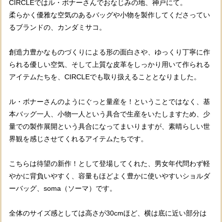
CIRCLEではル・ボナーさんでおなじみの地、神戸にて。
柔らかく優雅な空気のあるバッグや小物を製作してくださってい
るブランドの、カンダミサコ。
創造力豊かなものづくりによる形の面白さや、ゆっくり丁寧に作
られる優しい空気、そして上質な皮革をしっかり用いて作られる
アイテムたちを、CIRCLEでも取り扱えることとなりました。
ル・ボナーさんのようにぐっと量産を！ということではなく、基
本バッグ一人、小物一人という具合で生産をいたしますため、少
量での製作展開という具合になってまいりますが、素晴らしい世
界観を感じさせてくれるアイテムたちです。
こちらは待望の新作！として登場してくれた、男女年代問わず軽
やかに背負いやすく、容量もほどよく豊かに使いやすいショルダ
ーバッグ、soma（ソーマ）です。
全体のサイズ感としては高さが30cmほど、横は底に近い部分は