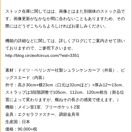
ストック在庫に関してはは、画像とはまた別個体のストック品で
す。画像更新がなかなか間に合わないこともありますため、その
際にはどうぞこちらもよろしければお楽しみください。
機能の詳細などに関しては、詳しくブログにてご案内させて頂い
ておりますので、ご参照下さいませ。
http://blog.circleofcircus.com/?eid=3351
素材：ドイツ・ペリンガー社製シュランケンカーフ（外装）、ピ
ッグスエード（内装）
外寸：高さ30cm×横23cm（口元は32cmほど）×厚み12〜13cm、
ストラップは3段階調整で105cm、112cm、120cm相当（測る位
置によって変わりますが、概ねその長さの感覚で使えます。）
機能：メイン室1室、フリーポケット2室
金具：エクセラファスナー、調節金具等
生産国：日本
価格：90,000+税