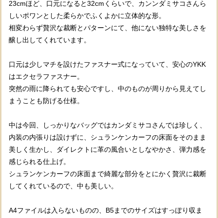
23cmほど、口元になると32cmくらいで、カンンダミサコさんら
しいポワンとした柔らかでふくよかに立体的な形。
相変わらず贅沢な裁断とパターンにて、他にない独特な美しさを
醸し出してくれています。
口元は少しマチを設けたファスナー式になっていて、安心のYKK
はエクセラファスナー。
突然の雨に降られても安心ですし、中のものが周りから見えてし
まうことも防げる仕様。
中は今回、しっかりなバッグではカンダミサコさんでは珍しく、
内装の内張りは設けずに、シュランケンカーフの床面をそのまま
美しく生かし、ダイレクトに革の風合いとしなやかさ、弾力感を
感じられる仕上げ。
シュランケンカーフの床面まで綺麗な部分をとにかく贅沢に裁断
してくれているので、中も美しい。
A4ファイルは入らないものの、B5までのサイズはすっぽり収ま