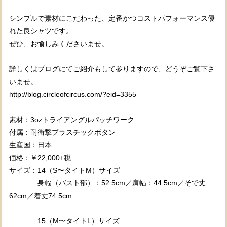
シンプルで素材にこだわった、定番かつコストパフォーマンス優
れた良シャツです。
ぜひ、お愉しみくださいませ。
詳しくはブログにてご紹介もして参りますので、どうぞご覧下さ
いませ。
http://blog.circleofcircus.com/?eid=3355
素材：3ozトライアングルパッチワーク
付属：耐衝撃プラスチックボタン
生産国：日本
価格：￥22,000+税
サイズ：14（S〜タイトM）サイズ
身幅（バスト部）：52.5cm／肩幅：44.5cm／そで丈
62cm／着丈74.5cm
15（M〜タイトL）サイズ