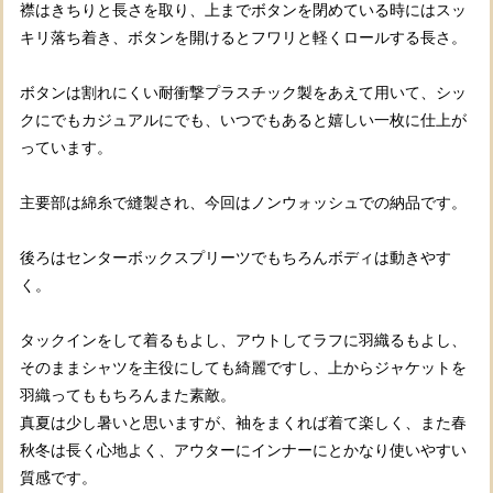
襟はきちりと長さを取り、上までボタンを閉めている時にはスッ
キリ落ち着き、ボタンを開けるとフワリと軽くロールする長さ。
ボタンは割れにくい耐衝撃プラスチック製をあえて用いて、シッ
クにでもカジュアルにでも、いつでもあると嬉しい一枚に仕上が
っています。
主要部は綿糸で縫製され、今回はノンウォッシュでの納品です。
後ろはセンターボックスプリーツでもちろんボディは動きやす
く。
タックインをして着るもよし、アウトしてラフに羽織るもよし、
そのままシャツを主役にしても綺麗ですし、上からジャケットを
羽織ってももちろんまた素敵。
真夏は少し暑いと思いますが、袖をまくれば着て楽しく、また春
秋冬は長く心地よく、アウターにインナーにとかなり使いやすい
質感です。