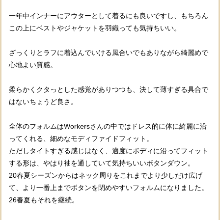
一年中インナーにアウターとして着るにも良いですし、もちろん
この上にベストやジャケットを羽織っても気持ちいい。
ざっくりとラフに着込んでいける風合いでもありながら綺麗めで
心地よい質感。
柔らかくクタっとした感覚がありつつも、決して薄すぎる具合で
はないちょうど良さ。
全体のフォルムはWorkersさんの中ではドレス的に体に綺麗に沿
ってくれる、細めなモディファイドフィット。
ただしタイトすぎる感じはなく、適度にボディに沿ってフィット
する形は、やはり袖を通していて気持ちいいボタンダウン。
20春夏シーズンからはネック周りをこれまでより少しだけ広げ
て、より一番上までボタンを閉めやすいフォルムになりました。
26春夏もそれを継続。