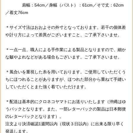
肩幅：54cm／身幅（バスト）：61cm／そで丈：62cm
／着丈76cm
＊サイズ寸法はおおよその外寸となっております。若干の個体差
や計り方によって差異がございますこと、ご了承下さいませ。
＊一点一点、職人による手作業による製品となりますので、細か
な皺やよれなどがある場合もございます。ご了承下さいませ。
＊風合いを重視した糸を用いております。ご使用していただくう
ちにほつれることがありますが、ほつれた部分から重ねて手縫い
していただくとまた強く着ていただけます。
＊配送は基本的にクロネコヤマトにお送りいたします（沖縄はゆ
うパックとなります。また、一部レターパックの製品は日本郵便
のレターパックとなります）。
注文より決済確認1週間以内（現状３日以内）に出来る限り早く
発送します。