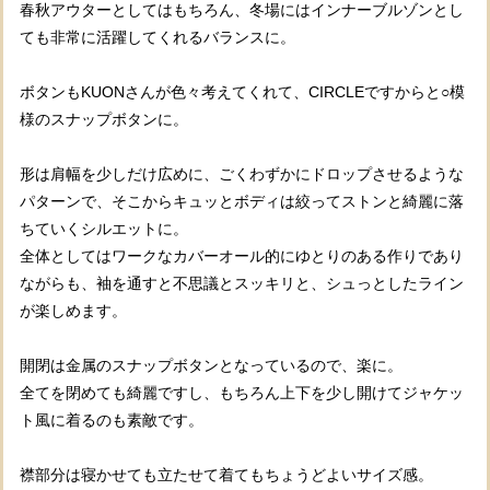
春秋アウターとしてはもちろん、冬場にはインナーブルゾンとし
ても非常に活躍してくれるバランスに。
ボタンもKUONさんが色々考えてくれて、CIRCLEですからと○模
様のスナップボタンに。
形は肩幅を少しだけ広めに、ごくわずかにドロップさせるような
パターンで、そこからキュッとボディは絞ってストンと綺麗に落
ちていくシルエットに。
全体としてはワークなカバーオール的にゆとりのある作りであり
ながらも、袖を通すと不思議とスッキリと、シュっとしたライン
が楽しめます。
開閉は金属のスナップボタンとなっているので、楽に。
全てを閉めても綺麗ですし、もちろん上下を少し開けてジャケッ
ト風に着るのも素敵です。
襟部分は寝かせても立たせて着てもちょうどよいサイズ感。