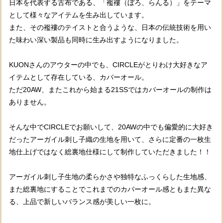
日本を代表する古布である、「襤褸（ぼろ、らんる）」をテーマ
として様々なアイテムを生み出しています。
また、その襤褸のテイストと合うような、日本の伝統技術を用い
た味わい深い製品も同時に生み出すようになりました。
KUONさんのアウターの中でも、CIRCLEがとりわけ大好きなア
イテムとして存在している、カバーオール。
ただ20AW、またこれから始まる21SSではカバーオールの制作は
ありません。
そんな中でCIRCLEでお願いして、20AWの中でも偏愛的に大好き
だったアーガイル刺し子織の生地を用いて、さらに定番の一枚生
地仕上げではなく総裏地仕様にして制作していただきました！！
アーガイル刺し子生地の柔らかさや独特なふっくらした生地感、
また総裏地にすることでこれまでのカバーオール感ともまた異な
る、上品で新しいバランス感が美しい一枚に。