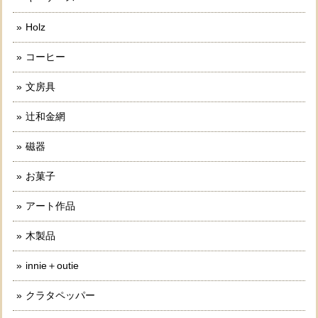
Holz
コーヒー
文房具
辻和金網
磁器
お菓子
アート作品
木製品
innie＋outie
クラタペッパー