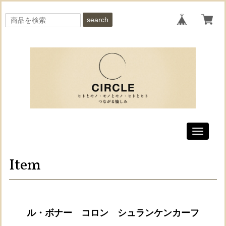
search
Toggle
navigati
Item
ル・ボナー コロン シュランケンカーフ