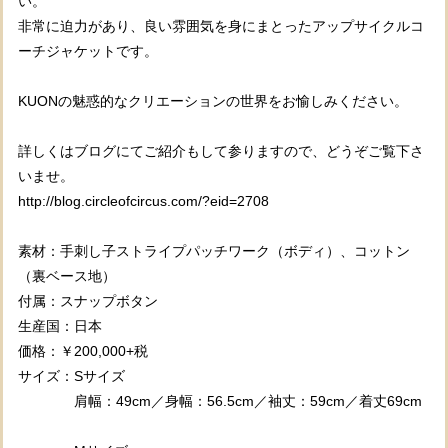
い。
非常に迫力があり、良い雰囲気を身にまとったアップサイクルコ
ーチジャケットです。
KUONの魅惑的なクリエーションの世界をお愉しみください。
詳しくはブログにてご紹介もして参りますので、どうぞご覧下さ
いませ。
http://blog.circleofcircus.com/?eid=2708
素材：手刺し子ストライプパッチワーク（ボディ）、コットン
（裏ベース地）
付属：スナップボタン
生産国：日本
価格：￥200,000+税
サイズ：Sサイズ
肩幅：49cm／身幅：56.5cm／袖丈：59cm／着丈69cm