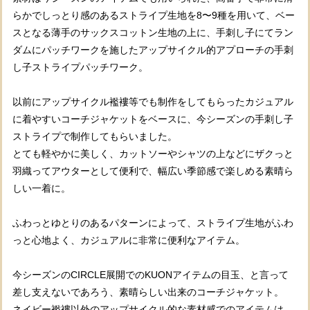
らかでしっとり感のあるストライプ生地を8〜9種を用いて、ベー
スとなる薄手のサックスコットン生地の上に、手刺し子にてラン
ダムにパッチワークを施したアップサイクル的アプローチの手刺
し子ストライプパッチワーク。
以前にアップサイクル襤褸等でも制作をしてもらったカジュアル
に着やすいコーチジャケットをベースに、今シーズンの手刺し子
ストライプで制作してもらいました。
とても軽やかに美しく、カットソーやシャツの上などにザクっと
羽織ってアウターとして便利で、幅広い季節感で楽しめる素晴ら
しい一着に。
ふわっとゆとりのあるパターンによって、ストライプ生地がふわ
っと心地よく、カジュアルに非常に便利なアイテム。
今シーズンのCIRCLE展開でのKUONアイテムの目玉、と言って
差し支えないであろう、素晴らしい出来のコーチジャケット。
ネイビー襤褸以外のアップサイクル的な素材感でのアイテムは、