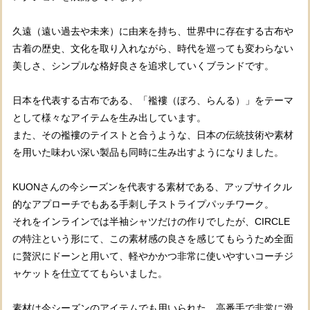
久遠（遠い過去や未来）に由来を持ち、世界中に存在する古布や
古着の歴史、文化を取り入れながら、時代を巡っても変わらない
美しさ、シンプルな格好良さを追求していくブランドです。
日本を代表する古布である、「襤褸（ぼろ、らんる）」をテーマ
として様々なアイテムを生み出しています。
また、その襤褸のテイストと合うような、日本の伝統技術や素材
を用いた味わい深い製品も同時に生み出すようになりました。
KUONさんの今シーズンを代表する素材である、アップサイクル
的なアプローチでもある手刺し子ストライプパッチワーク。
それをインラインでは半袖シャツだけの作りでしたが、CIRCLE
の特注という形にて、この素材感の良さを感じてもらうため全面
に贅沢にドーンと用いて、軽やかかつ非常に使いやすいコーチジ
ャケットを仕立ててもらいました。
素材は今シーズンのアイテムでも用いられた、高番手で非常に滑