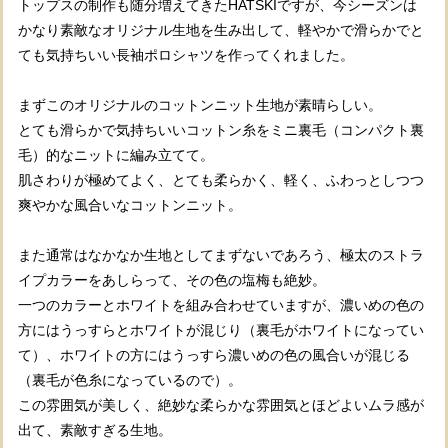
トップスの制作も随分増えてきたHATSKIですが、今シーズンは
かなり素敵なオリジナル生地を生み出して、軽やかで滑らかでと
ても気持ちいい長袖ポロシャツを作ってくれました。
まずこのオリジナルのコットンニット生地が素晴らしい。
とても滑らかで気持ちいいコットン糸をミニ裏毛（コンパクト裏
毛）的なニットに編み立てて。
肌さわりが極めてよく、とても柔らかく、軽く、ふわっとしつつ
爽やかな風合いなコットンニット。
また通常はなかなか生地としてまずないであろう、極太のストラ
イプカラーをあしらって、その色の塩梅も絶妙。
一つのカラーとホワイトを組み合わせていますが、濃いめの色の
方にはうっすらとホワイトが混じり（裏毛がホワイトになってい
て）、ホワイトの方にはうっすら濃いめの色の風合いが混じる
（裏毛が色糸になっているので）。
この雰囲気が美しく、絶妙な柔らかな雰囲気とほどよいムラ感が
出て、素敵すぎる生地。