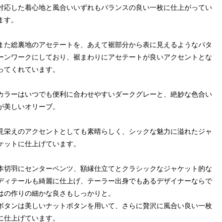
対応した着心地と風合いいずれもバランスの良い一枚に仕上がってい
ます。
また総裏地のアセテートを、あえて裾部分から表に見えるようなパタ
ーンワークにしており、裾まわりにアセテートが良いアクセントとな
ってくれています。
カラーはいつでも便利に合わせやすいダークグレーと、絶妙な色合い
が美しいオリーブ。
見栄えのアクセントとしても素晴らしく、シックな魅力に溢れたジャ
ケットに仕上げています。
本切羽にセンターベンツ、額縁仕立てとクラシックなジャケット的な
ディテールも綺麗に仕上げ、テーラー出身でもあるデザイナーならで
はの作りの細かな良さもしっかりと。
ボタンは美しいナットボタンを用いて、さらに贅沢に風合い良い一枚
に仕上げています。