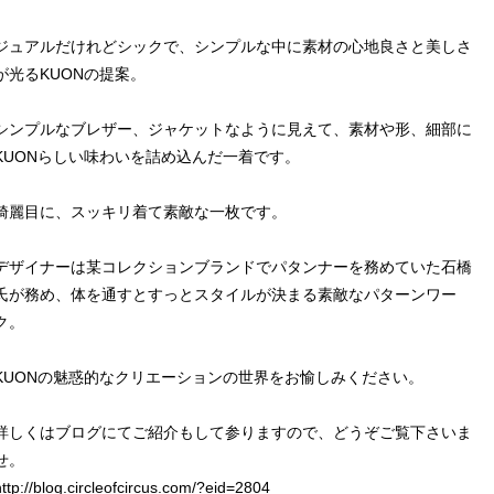
ジュアルだけれどシックで、シンプルな中に素材の心地良さと美しさ
が光るKUONの提案。
シンプルなブレザー、ジャケットなように見えて、素材や形、細部に
KUONらしい味わいを詰め込んだ一着です。
綺麗目に、スッキリ着て素敵な一枚です。
デザイナーは某コレクションブランドでパタンナーを務めていた石橋
氏が務め、体を通すとすっとスタイルが決まる素敵なパターンワー
ク。
KUONの魅惑的なクリエーションの世界をお愉しみください。
詳しくはブログにてご紹介もして参りますので、どうぞご覧下さいま
せ。
http://blog.circleofcircus.com/?eid=2804