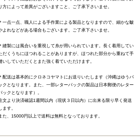
り方によって差異がございますこと、ご了承下さいませ。
＊一点一点、職人による手作業による製品となりますので、細かな皺
やよれなどがある場合もございます。ご了承下さいませ。
＊縫製には風合いを重視して糸が用いられています。長く着用してい
ただくうちにほつれることがありますが、ほつれた部分から重ねて手
縫いしていただくとまた強く着ていただけます。
＊配送は基本的にクロネコヤマトにお送りいたします（沖縄はゆうパ
ックとなります。また、一部レターパックの製品は日本郵便のレター
パックとなります）。
注文より決済確認1週間以内（現状３日以内）に出来る限り早く発送
します。
また、15000円以上で送料は無料となっております。