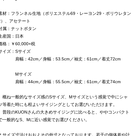
素材：フランネル生地（ポリエステル69・レーヨン29・ポリウレタン
2）、アセテート
付属：ナットボタン
生産国：日本
価格：￥60,000+税
サイズ：Sサイズ
肩幅：42cm／身幅：53.5cm／袖丈：61cm／着丈72cm
Mサイズ
肩幅：44cm／身幅：55.5cm／袖丈：61cm／着丈74cm
概ね一般的なサイズ感のSサイズ、Mサイズという感覚で中にシャ
ツ等着た時にも程よいサイジングとしてお選びいただけます。
普段のKUONさんの大きめサイジングに比べると、ややコンパクト
で一般的なS、Mに近い感覚でお選びください。
＊サイズ寸法はおおよその外寸となっております。若干の個体差や計