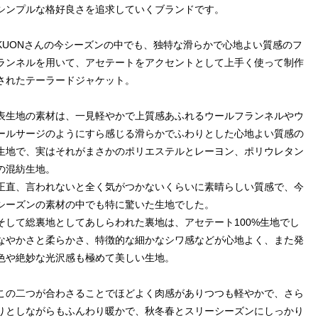
シンプルな格好良さを追求していくブランドです。
KUONさんの今シーズンの中でも、独特な滑らかで心地よい質感のフ
ランネルを用いて、アセテートをアクセントとして上手く使って制作
されたテーラードジャケット。
表生地の素材は、一見軽やかで上質感あふれるウールフランネルやウ
ールサージのようにすら感じる滑らかでふわりとした心地よい質感の
生地で、実はそれがまさかのポリエステルとレーヨン、ポリウレタン
の混紡生地。
正直、言われないと全く気がつかないくらいに素晴らしい質感で、今
シーズンの素材の中でも特に驚いた生地でした。
そして総裏地としてあしらわれた裏地は、アセテート100%生地でし
なやかさと柔らかさ、特徴的な細かなシワ感などが心地よく、また発
色や絶妙な光沢感も極めて美しい生地。
この二つが合わさることでほどよく肉感がありつつも軽やかで、さら
りとしながらもふんわり暖かで、秋冬春とスリーシーズンにしっかり