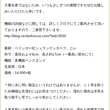
大量生産ではないため、いつも少しずつの展開ですがぜひお愉し
みいただけたら幸いです。
機能の詳細などに関しては、詳しくブログにてご案内させて頂い
ておりますので、ご参照下さいませ。
http://blog.circleofcircus.com/?eid=3020
素材：ペリンガー社シュランケンカーフ、ニレ
外寸：直径およそ6cm、高さ約17cm（一番高い部分にて）
機能：多機能ペンスタンド
生産国：日本
価格：14,000+税
＊特に水に弱い製品というわけではありませんが、シミ等を防ぐ
ため極端な水濡れにはお気をつけください。濡れた場合は水気を
取り陰干し等でしっかり乾かしてください。
＊基本的には色落ち等は起きにくい革ですが、濡れた状態等で強