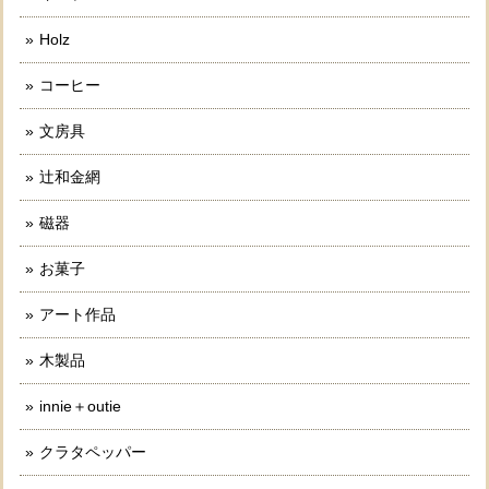
Holz
コーヒー
文房具
辻和金網
磁器
お菓子
アート作品
木製品
innie＋outie
クラタペッパー