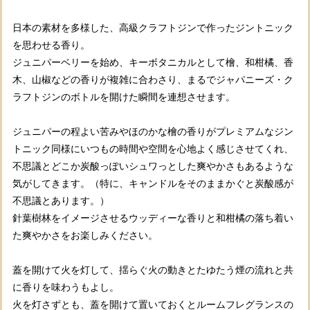
日本の素材を多様した、高級クラフトジンで作ったジントニック
を思わせる香り。
ジュニパーベリーを始め、キーボタニカルとして檜、和柑橘、香
木、山椒などの香りが複雑に合わさり、まるでジャパニーズ・ク
ラフトジンのボトルを開けた瞬間を連想させます。
ジュニパーの程よい苦みやほのかな檜の香りがプレミアムなジン
トニック同様にいつもの時間や空間を心地よく感じさせてくれ、
不思議とどこか炭酸っぽいシュワっとした爽やかさもあるような
気がしてきます。（特に、キャンドルをそのままかぐと炭酸感が
不思議とあります。）
針葉樹林をイメージさせるウッディーな香りと和柑橘の落ち着い
た爽やかさをお楽しみください。
蓋を開けて火を灯して、揺らぐ火の動きとたゆたう煙の流れと共
に香りを味わうもよし。
火を灯さずとも、蓋を開けて置いておくとルームフレグランスの